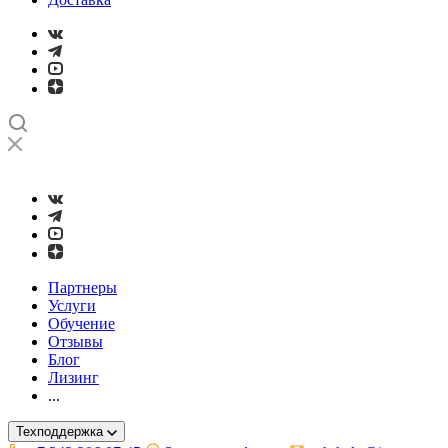
➤
Проверка и настройка точности станков с ЧПУ лазерным ин
Партнеры
Услуги
Обучение
Отзывы
Блог
Лизинг
...
Техподдержка