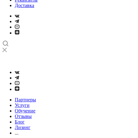
Доставка
➤
Проверка и настройка точности станков с ЧПУ лазерным
интерферометром
Партнеры
Услуги
Обучение
Отзывы
Блог
Лизинг
...