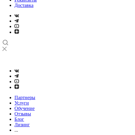
Доставка
➤
Проверка и настройка точности станков с ЧПУ лазерным
интерферометром
Партнеры
Услуги
Обучение
Отзывы
Блог
Лизинг
...