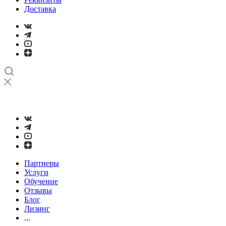
Доставка
➤
Проверка и настройка точности станков с ЧПУ лазерным
интерферометром
Партнеры
Услуги
Обучение
Отзывы
Блог
Лизинг
...