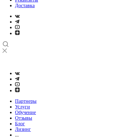
Доставка
➤
Проверка и настройка точности станков с ЧПУ лазерным
интерферометром
Партнеры
Услуги
Обучение
Отзывы
Блог
Лизинг
...