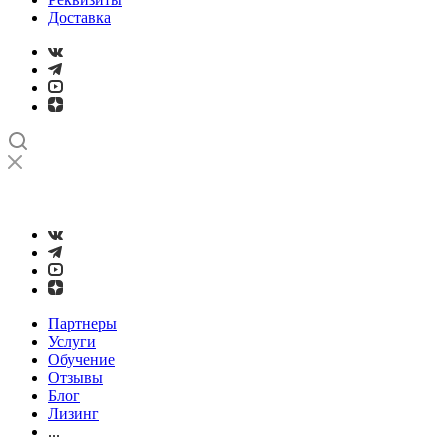
Доставка
➤
Проверка и настройка точности станков с ЧПУ лазерным
интерферометром
Партнеры
Услуги
Обучение
Отзывы
Блог
Лизинг
...