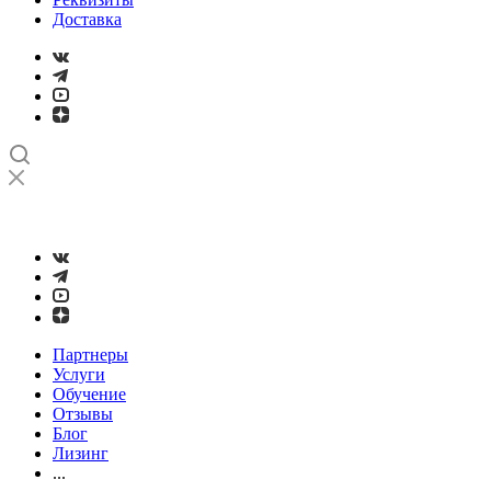
Доставка
➤
Проверка и настройка точности станков с ЧПУ лазерным
интерферометром
Партнеры
Услуги
Обучение
Отзывы
Блог
Лизинг
...