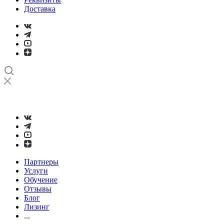
Доставка
➤
Проверка и настройка точности станков с ЧПУ лазерным
интерферометром
Партнеры
Услуги
Обучение
Отзывы
Блог
Лизинг
...