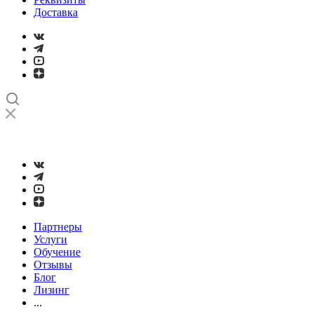
Доставка
➤
Проверка и настройка точности станков с ЧПУ лазерным
интерферометром
Партнеры
Услуги
Обучение
Отзывы
Блог
Лизинг
...