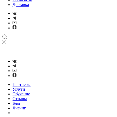
Доставка
➤
Проверка и настройка точности станков с ЧПУ лазерным
интерферометром
Партнеры
Услуги
Обучение
Отзывы
Блог
Лизинг
...