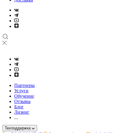
➤
Проверка и настройка точности станков с ЧПУ лазерным ин
Партнеры
Услуги
Обучение
Отзывы
Блог
Лизинг
...
Техподдержка