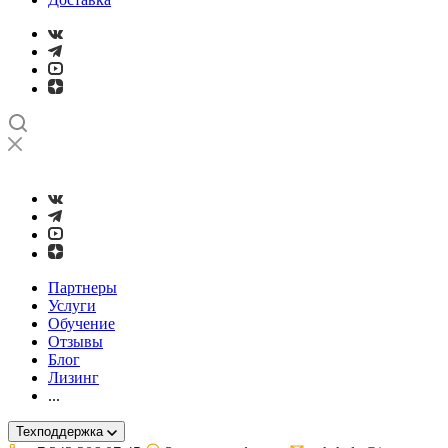
➤
Проверка и настройка точности станков с ЧПУ лазерным ин
Партнеры
Услуги
Обучение
Отзывы
Блог
Лизинг
...
Техподдержка