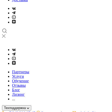
➤
Проверка и настройка точности станков с ЧПУ лазерным ин
Партнеры
Услуги
Обучение
Отзывы
Блог
Лизинг
...
Техподдержка