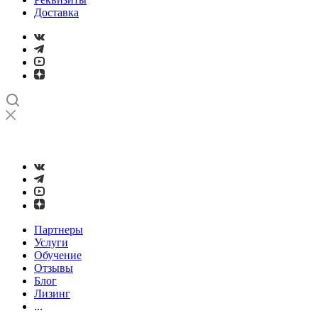
Доставка
➤
Проверка и настройка точности станков с ЧПУ лазерным
интерферометром
Партнеры
Услуги
Обучение
Отзывы
Блог
Лизинг
...