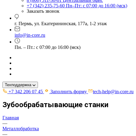
8 (800) 511-30-01
Центральный офис
+7 (342) 235-75-60
Пн–Пт: с 07:00 до 16:00 (мск)
Заказать звонок
г. Пермь, ул. ​Екатерининская, 177а, ​1-2 этаж
info@in-core.ru
Пн. – Пт.: с 07:00 до 16:00 (мск)
Техподдержка
+7 342 206 07 45
Заполнить форму
tech-help@in-core.ru
Зубообрабатывающие станки
Главная
—
Металлобработка
—