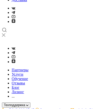
➤
Проверка и настройка точности станков с ЧПУ лазерным ин
Партнеры
Услуги
Обучение
Отзывы
Блог
Лизинг
...
Техподдержка