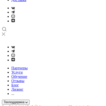
➤
Проверка и настройка точности станков с ЧПУ лазерным ин
Партнеры
Услуги
Обучение
Отзывы
Блог
Лизинг
...
Техподдержка