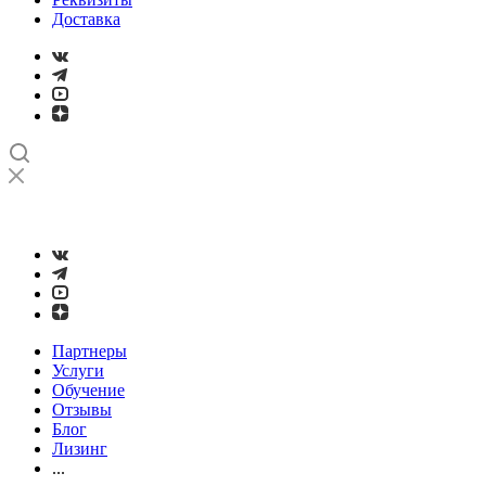
Доставка
➤
Проверка и настройка точности станков с ЧПУ лазерным
интерферометром
Партнеры
Услуги
Обучение
Отзывы
Блог
Лизинг
...