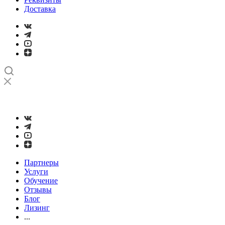
Доставка
➤
Проверка и настройка точности станков с ЧПУ лазерным
интерферометром
Партнеры
Услуги
Обучение
Отзывы
Блог
Лизинг
...