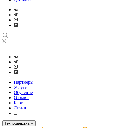
➤
Проверка и настройка точности станков с ЧПУ лазерным ин
Партнеры
Услуги
Обучение
Отзывы
Блог
Лизинг
...
Техподдержка