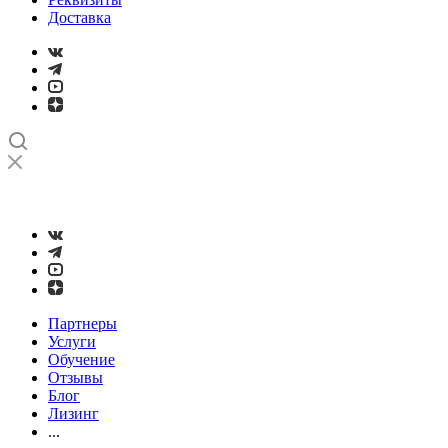
Доставка
➤
Проверка и настройка точности станков с ЧПУ лазерным
интерферометром
Партнеры
Услуги
Обучение
Отзывы
Блог
Лизинг
...