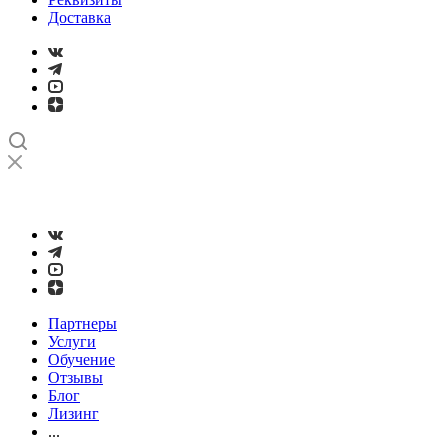
Доставка
➤
Проверка и настройка точности станков с ЧПУ лазерным
интерферометром
Партнеры
Услуги
Обучение
Отзывы
Блог
Лизинг
...