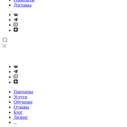
Доставка
➤
Проверка и настройка точности станков с ЧПУ лазерным
интерферометром
Партнеры
Услуги
Обучение
Отзывы
Блог
Лизинг
...