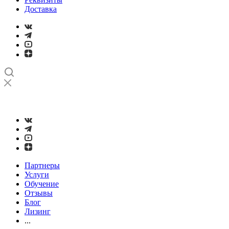
Доставка
➤
Проверка и настройка точности станков с ЧПУ лазерным
интерферометром
Партнеры
Услуги
Обучение
Отзывы
Блог
Лизинг
...