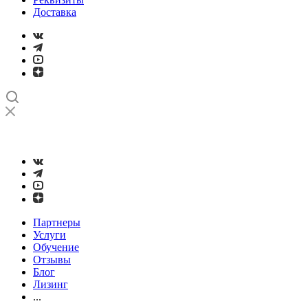
Доставка
➤
Проверка и настройка точности станков с ЧПУ лазерным
интерферометром
Партнеры
Услуги
Обучение
Отзывы
Блог
Лизинг
...