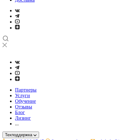
➤
Проверка и настройка точности станков с ЧПУ лазерным ин
Партнеры
Услуги
Обучение
Отзывы
Блог
Лизинг
...
Техподдержка