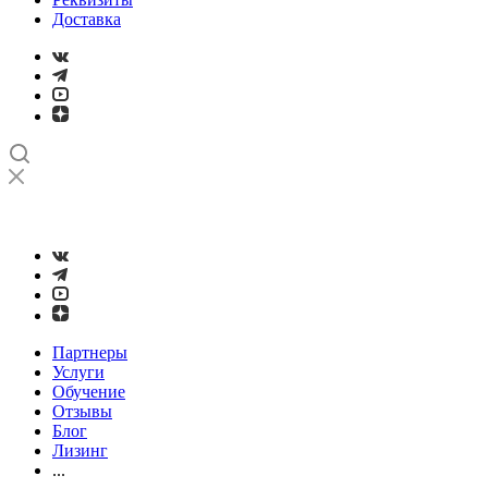
Доставка
➤
Проверка и настройка точности станков с ЧПУ лазерным
интерферометром
Партнеры
Услуги
Обучение
Отзывы
Блог
Лизинг
...