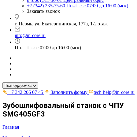
8 (800) 511-30-01
Центральный офис
+7 (342) 235-75-60
Пн–Пт: с 07:00 до 16:00 (мск)
Заказать звонок
г. Пермь, ул. ​Екатерининская, 177а, ​1-2 этаж
info@in-core.ru
Пн. – Пт.: с 07:00 до 16:00 (мск)
Техподдержка
+7 342 206 07 45
Заполнить форму
tech-help@in-core.ru
Зубошлифовальный станок с ЧПУ
SMG405GF3
Главная
—