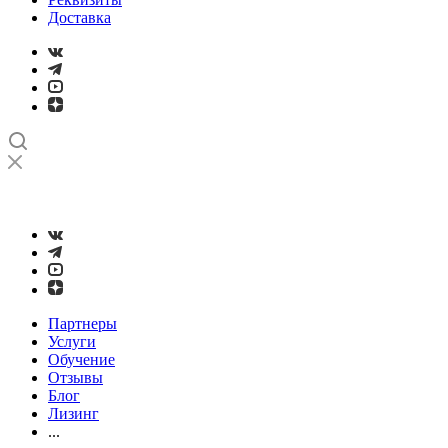
Доставка
➤
Проверка и настройка точности станков с ЧПУ лазерным
интерферометром
Партнеры
Услуги
Обучение
Отзывы
Блог
Лизинг
...