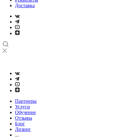
Доставка
➤
Проверка и настройка точности станков с ЧПУ лазерным
интерферометром
Партнеры
Услуги
Обучение
Отзывы
Блог
Лизинг
...