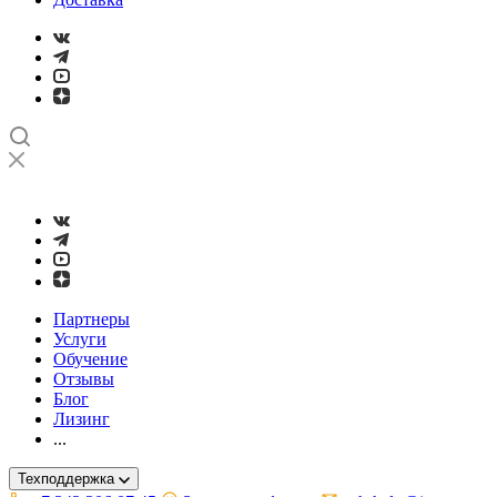
➤
Проверка и настройка точности станков с ЧПУ лазерным ин
Партнеры
Услуги
Обучение
Отзывы
Блог
Лизинг
...
Техподдержка