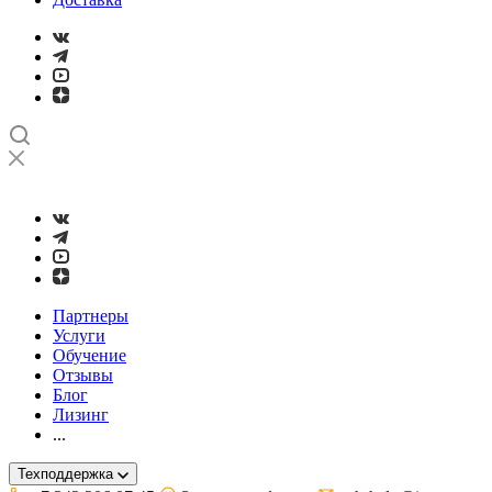
➤
Проверка и настройка точности станков с ЧПУ лазерным ин
Партнеры
Услуги
Обучение
Отзывы
Блог
Лизинг
...
Техподдержка