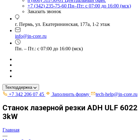
8 (800) 511-30-01
Центральный офис
+7 (342) 235-75-60
Пн–Пт: с 07:00 до 16:00 (мск)
Заказать звонок
г. Пермь, ул. ​Екатерининская, 177а, ​1-2 этаж
info@in-core.ru
Пн. – Пт.: с 07:00 до 16:00 (мск)
Техподдержка
+7 342 206 07 45
Заполнить форму
tech-help@in-core.ru
Станок лазерной резки ADH ULF 6022
3kW
Главная
—