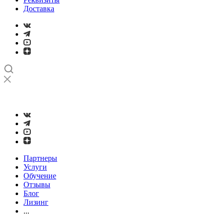
Доставка
➤
Проверка и настройка точности станков с ЧПУ лазерным
интерферометром
Партнеры
Услуги
Обучение
Отзывы
Блог
Лизинг
...