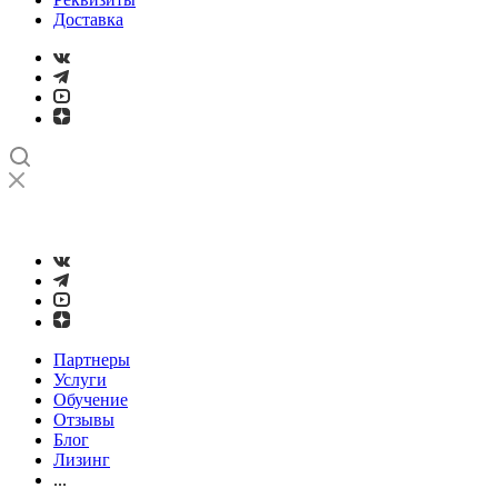
Доставка
➤
Проверка и настройка точности станков с ЧПУ лазерным
интерферометром
Партнеры
Услуги
Обучение
Отзывы
Блог
Лизинг
...