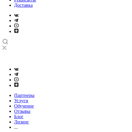
Доставка
➤
Проверка и настройка точности станков с ЧПУ лазерным
интерферометром
Партнеры
Услуги
Обучение
Отзывы
Блог
Лизинг
...