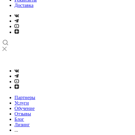
Доставка
➤
Проверка и настройка точности станков с ЧПУ лазерным
интерферометром
Партнеры
Услуги
Обучение
Отзывы
Блог
Лизинг
...