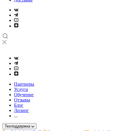
➤
Проверка и настройка точности станков с ЧПУ лазерным ин
Партнеры
Услуги
Обучение
Отзывы
Блог
Лизинг
...
Техподдержка