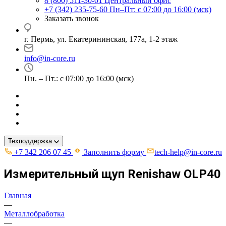
8 (800) 511-30-01
Центральный офис
+7 (342) 235-75-60
Пн–Пт: с 07:00 до 16:00 (мск)
Заказать звонок
г. Пермь, ул. ​Екатерининская, 177а, ​1-2 этаж
info@in-core.ru
Пн. – Пт.: с 07:00 до 16:00 (мск)
Техподдержка
+7 342 206 07 45
Заполнить форму
tech-help@in-core.ru
Измерительный щуп Renishaw OLP40
Главная
—
Металлобработка
—