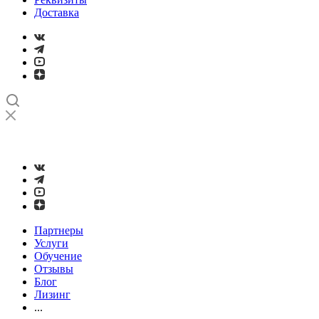
Доставка
➤
Проверка и настройка точности станков с ЧПУ лазерным
интерферометром
Партнеры
Услуги
Обучение
Отзывы
Блог
Лизинг
...