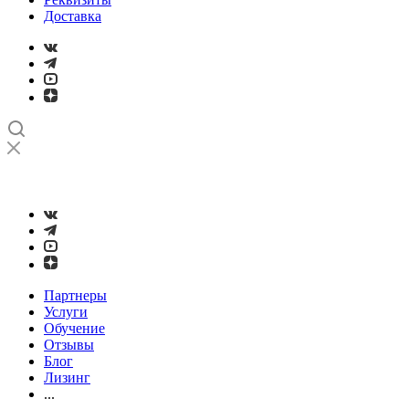
Доставка
➤
Проверка и настройка точности станков с ЧПУ лазерным
интерферометром
Партнеры
Услуги
Обучение
Отзывы
Блог
Лизинг
...