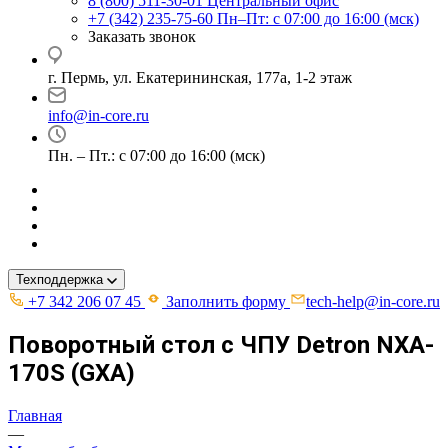
8 (800) 511-30-01
Центральный офис
+7 (342) 235-75-60
Пн–Пт: с 07:00 до 16:00 (мск)
Заказать звонок
г. Пермь, ул. ​Екатерининская, 177а, ​1-2 этаж
info@in-core.ru
Пн. – Пт.: с 07:00 до 16:00 (мск)
Техподдержка
+7 342 206 07 45
Заполнить форму
tech-help@in-core.ru
Поворотный стол c ЧПУ Detron NXA-
170S (GXA)
Главная
—