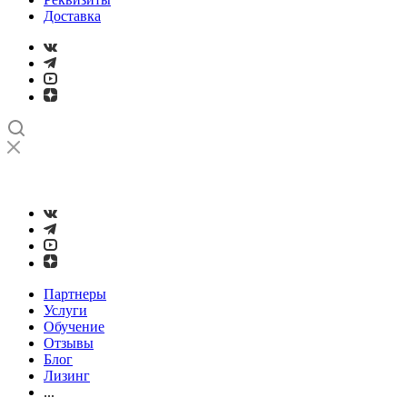
Доставка
➤
Проверка и настройка точности станков с ЧПУ лазерным
интерферометром
Партнеры
Услуги
Обучение
Отзывы
Блог
Лизинг
...