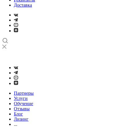
Доставка
➤
Проверка и настройка точности станков с ЧПУ лазерным
интерферометром
Партнеры
Услуги
Обучение
Отзывы
Блог
Лизинг
...