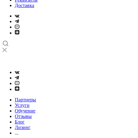
Доставка
➤
Проверка и настройка точности станков с ЧПУ лазерным
интерферометром
Партнеры
Услуги
Обучение
Отзывы
Блог
Лизинг
...