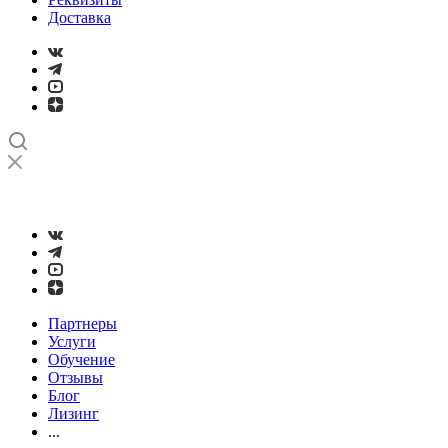
Доставка
➤
Проверка и настройка точности станков с ЧПУ лазерным
интерферометром
Партнеры
Услуги
Обучение
Отзывы
Блог
Лизинг
...