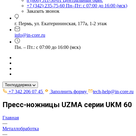
8 (800) 511-30-01
Центральный офис
+7 (342) 235-75-60
Пн–Пт: с 07:00 до 16:00 (мск)
Заказать звонок
г. Пермь, ул. ​Екатерининская, 177а, ​1-2 этаж
info@in-core.ru
Пн. – Пт.: с 07:00 до 16:00 (мск)
Техподдержка
+7 342 206 07 45
Заполнить форму
tech-help@in-core.ru
Пресс-ножницы UZMA серии UKM 60
Главная
—
Металлобработка
—