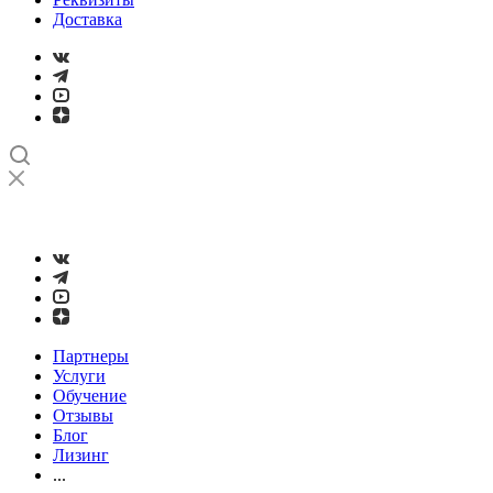
Доставка
➤
Проверка и настройка точности станков с ЧПУ лазерным
интерферометром
Партнеры
Услуги
Обучение
Отзывы
Блог
Лизинг
...