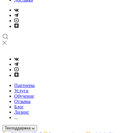
➤
Проверка и настройка точности станков с ЧПУ лазерным ин
Партнеры
Услуги
Обучение
Отзывы
Блог
Лизинг
...
Техподдержка