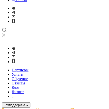
➤
Проверка и настройка точности станков с ЧПУ лазерным ин
Партнеры
Услуги
Обучение
Отзывы
Блог
Лизинг
...
Техподдержка