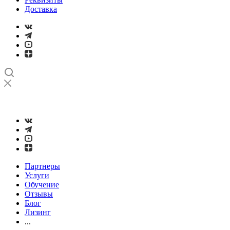
Доставка
➤
Проверка и настройка точности станков с ЧПУ лазерным
интерферометром
Партнеры
Услуги
Обучение
Отзывы
Блог
Лизинг
...