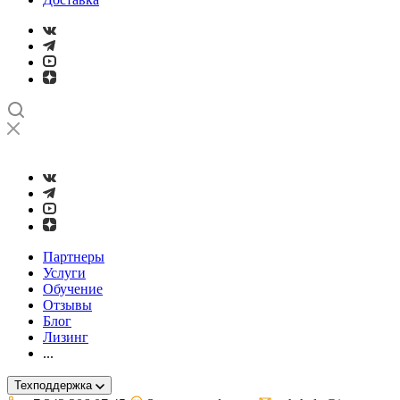
➤
Проверка и настройка точности станков с ЧПУ лазерным ин
Партнеры
Услуги
Обучение
Отзывы
Блог
Лизинг
...
Техподдержка