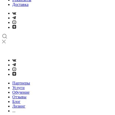
Доставка
➤
Проверка и настройка точности станков с ЧПУ лазерным
интерферометром
Партнеры
Услуги
Обучение
Отзывы
Блог
Лизинг
...