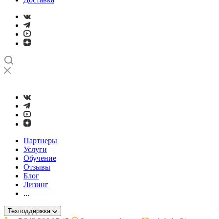
➤
Проверка и настройка точности станков с ЧПУ лазерным ин
Партнеры
Услуги
Обучение
Отзывы
Блог
Лизинг
...
Техподдержка