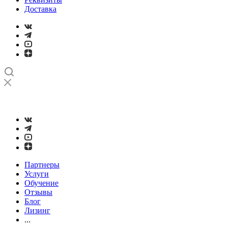
Доставка
➤
Проверка и настройка точности станков с ЧПУ лазерным
интерферометром
Партнеры
Услуги
Обучение
Отзывы
Блог
Лизинг
...