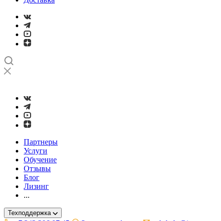
➤
Проверка и настройка точности станков с ЧПУ лазерным ин
Партнеры
Услуги
Обучение
Отзывы
Блог
Лизинг
...
Техподдержка